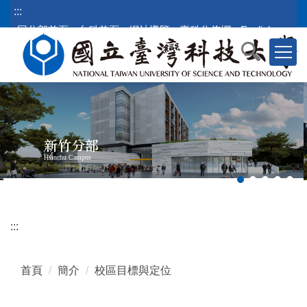
跳
:::
到
回分部首頁
台科首頁
網站導覽
臺科公佈欄
English
主
要
內
容
區
塊
新竹分部
Hsinchu Campus
:::
首頁
簡介
校區目標與定位