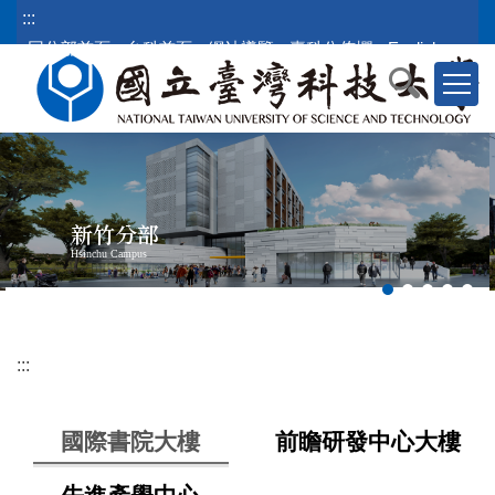
跳
:::
到
回分部首頁
台科首頁
網站導覽
臺科公佈欄
English
主
要
內
容
區
塊
新竹分部
Hsinchu Campus
:::
國際書院大樓
前瞻研發中心大樓